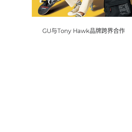
GU与Tony Hawk品牌跨界合作
24 9 月, 2021