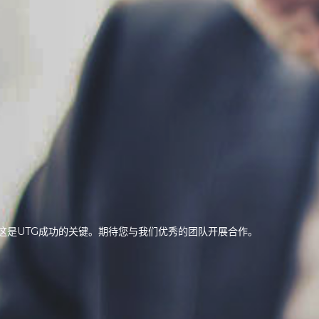
这是UTG成功的关键。期待您与我们优秀的团队开展合作。